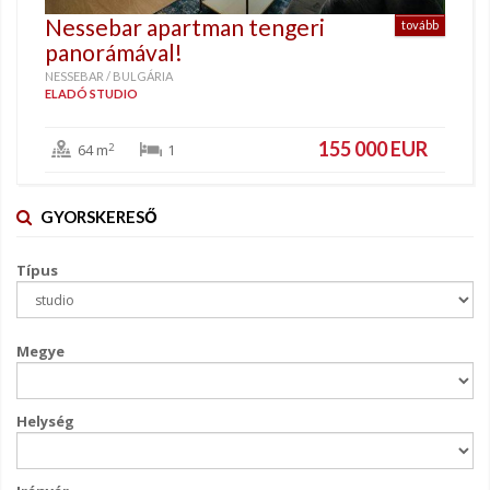
Nessebar apartman tengeri
tovább
panorámával!
NESSEBAR / BULGÁRIA
ELADÓ STUDIO
155 000 EUR
2
64 m
1
GYORSKERESŐ
Típus
Megye
Helység