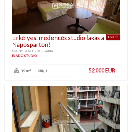
Erkélyes, medencés studio lakás a
tovább
Naposparton!
SUNNY BEACH / BULGÁRIA
ELADÓ STUDIO
52 000 EUR
2
39 m
1