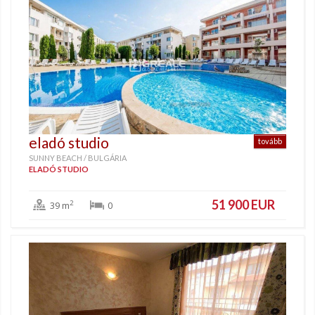
eladó studio
tovább
SUNNY BEACH / BULGÁRIA
ELADÓ STUDIO
51 900 EUR
2
39 m
0