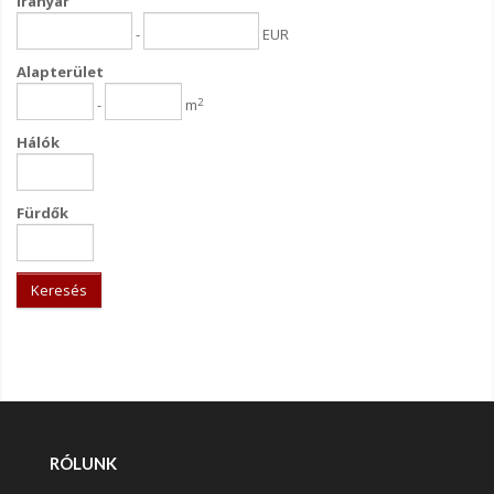
Irányár
-
EUR
Alapterület
2
-
m
Hálók
Fürdők
Keresés
RÓLUNK