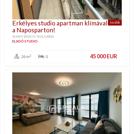
Erkélyes studio apartman klímával
tovább
a Naposparton!
SUNNY BEACH / BULGÁRIA
ELADÓ STUDIO
45 000 EUR
2
26 m
0