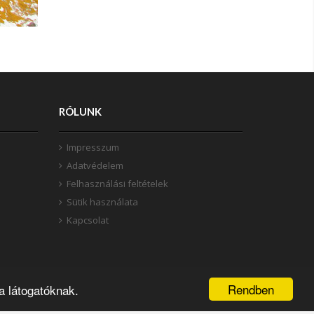
RÓLUNK
Impresszum
Adatvédelem
Felhasználási feltételek
Sütik használata
Kapcsolat
Rendben
a látogatóknak.