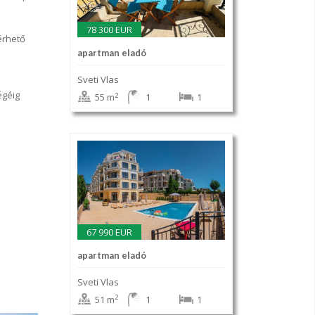
78 300 EUR
érhető
apartman eladó
Sveti Vlas
égéig
2
55 m
1
1
67 990 EUR
apartman eladó
Sveti Vlas
2
51 m
1
1