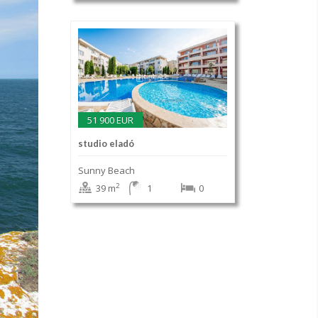
51 900 EUR
studio eladó
Sunny Beach
2
39 m
1
0