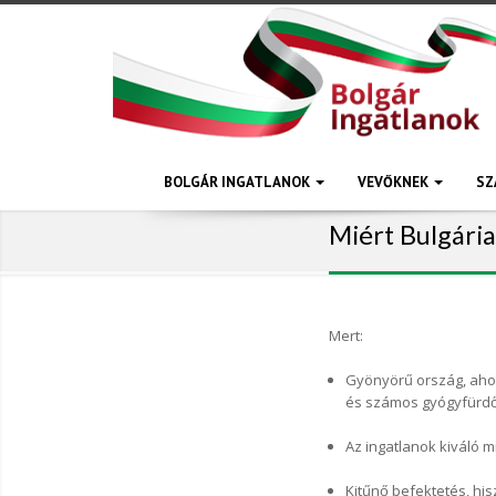
BOLGÁR INGATLANOK
VEVŐKNEK
SZ
Miért Bulgária
Mert:
Gyönyörű ország, ahol
és számos gyógyfürd
Az ingatlanok kiváló 
Kitűnő befektetés, hi