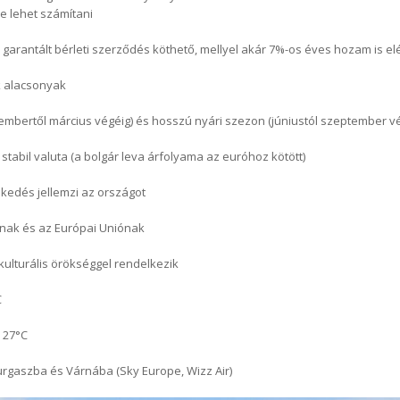
e lehet számítani
 garantált bérleti szerződés köthető, mellyel akár 7%-os éves hozam is el
k alacsonyak
mbertől március végéig) és hosszú nyári szezon (júniustól szeptember v
t, stabil valuta (a bolgár leva árfolyama az euróhoz kötött)
kedés jellemzi az országot
-nak és az Európai Uniónak
kulturális örökséggel rendelkezik
C
 27°C
urgaszba és Várnába (Sky Europe, Wizz Air)