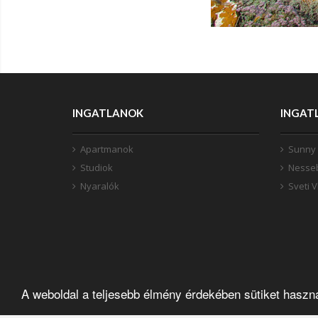
INGATLANOK
INGAT
Apartmanok
Sunny
Studiok
Nesse
Nyaralók
Sveti V
A weboldal a teljesebb élmény érdekében sütiket haszná
BOLGARINGATLANOK.HU COPYRIGHT 2018 - 2026 |
SPAN