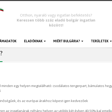
Otthon, nyaraló vagy ingatlan befektetés?
Keressen több száz eladó bolgár ingatlan
között!
ÁMADATOK
ELADÓKNAK
MIÉRT BULGÁRIA?
TERÜLETEK
?
 minden egy helyen megtalálható: csodálatos tengerpart, bámulatos heg
ő
minőségűek, és az európai árakhoz képest igen kedvezőek
szen az ingatlanárak néhány helyen az utóbbi két évben 40-50%-kal emelk