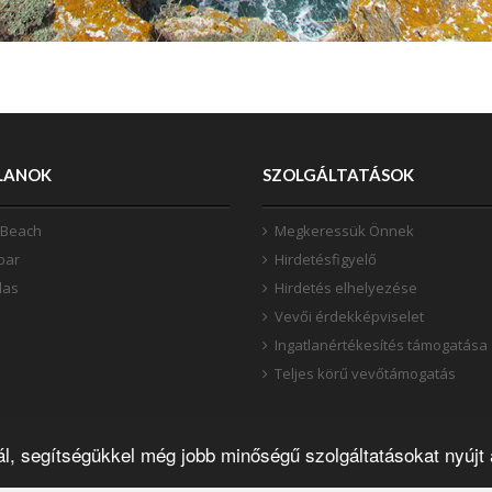
LANOK
SZOLGÁLTATÁSOK
 Beach
Megkeressük Önnek
bar
Hirdetésfigyelő
las
Hirdetés elhelyezése
Vevői érdekképviselet
Ingatlanértékesítés támogatása
Teljes körű vevőtámogatás
l, segítségükkel még jobb minőségű szolgáltatásokat nyújt 
YOL INGATLANOK
FLORIDAI INGATLANOK
HORVÁT