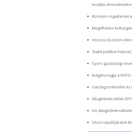
további árnövekedésr
Bizonyos ingatlanokra
Megélhetési költsége
Hosszú s
í
szezon (dece
Stabil politikai helyze
Gyors gazdasági növe
Bulgária tagja a NATO
Gazdag történelmi és 
Átlaghőmérséklet 30°
Víz átlaghőmérséklete
Olcsó repülőjáratok B