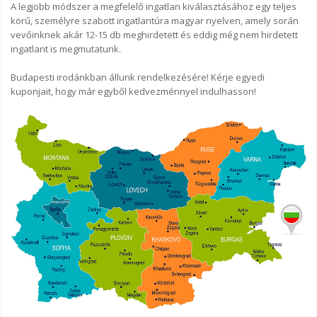
A legjobb módszer a megfelelő ingatlan kiválasztásához egy teljes
körű, személyre szabott ingatlantúra magyar nyelven, amely során
vevőinknek akár 12-15 db meghirdetett és eddig még nem hirdetett
ingatlant is megmutatunk.
Budapesti irodánkban állunk rendelkezésére! Kérje egyedi
kuponjait, hogy már egyből kedvezménnyel indulhasson!