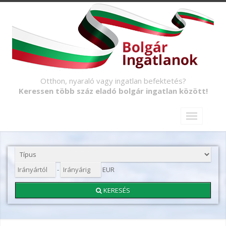
Otthon, nyaraló vagy ingatlan befektetés?
Keressen több száz eladó bolgár ingatlan között!
-
EUR
KERESÉS