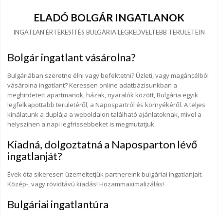
ELADÓ BOLGÁR INGATLANOK
INGATLAN ÉRTÉKESÍTÉS BULGÁRIA LEGKEDVELTEBB TERÜLETEIN
Bolgár ingatlant vásárolna?
Bulgáriában szeretne élni vagy befektetni? Üzleti, vagy magáncélból
vásárolna ingatlant? Keressen online adatbázisunkban a
meghirdetett apartmanok, házak, nyaralók között, Bulgária egyik
legfelkapottabb területéről, a Napospartról és környékéről. A teljes
kínálatunk a duplája a weboldalon található ajánlatoknak, mivel a
helyszínen a napi legfrissebbeket is megmutatjuk.
Kiadná, dolgoztatná a Naposparton lévő
ingatlanját?
Évek óta sikeresen üzemeltetjük partnereink bulgáriai ingatlanjait.
Közép-, vagy rövidtávú kiadás! Hozammaximalizálás!
Bulgáriai ingatlantúra