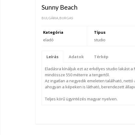
Sunny Beach
BULGÁRIA, BURGAS
Kategória
Típus
eladó
studio
Leírás
Adatok
Térkép
Eladásra kínáljuk ezt az erkélyes studio lakás
mindössze 550 méterre a tengertől.
Az ingatlan a negyedik emeleten található, nettó a
ahogyan a képeken is látható, berendezett állap
Teljes körű ügyintézés magyar nyelven.