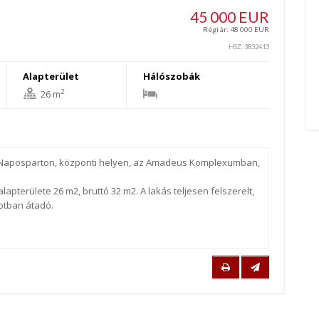
45 000 EUR
Régi ár: 48 000 EUR
HSZ: 3832413
Alapterület
Hálószobák
2
26 m
t a Naposparton, központi helyen, az Amadeus Komplexumban,
lapterülete 26 m2, bruttó 32 m2. A lakás teljesen felszerelt,
otban átadó.