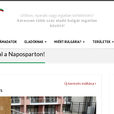
Otthon, nyaraló vagy ingatlan befektetés?
Keressen több száz eladó bolgár ingatlan
között!
ÁMADATOK
ELADÓKNAK
MIÉRT BULGÁRIA?
TERÜLETEK
al a Naposparton!
Új keresés indítása
as