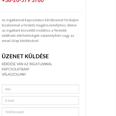
+36-20-579 3760
Az ingatlannal kapcsolatos kérdéseivel forduljon
bizalommal a hirdető magánszemélyhez, illetve
az ingatlant közvetítő irodához a fentebb
található elérhetőségek valamelyikén vagy az
email űrlap kitöltésével.
ÜZENET KÜLDÉSE
KÉRDÉSE VAN AZ INGATLANNAL
KAPCSOLATBAN?
VÁLASZOLUNK!