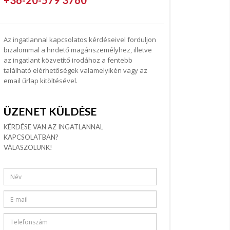
+36-20-579 3760
Az ingatlannal kapcsolatos kérdéseivel forduljon
bizalommal a hirdető magánszemélyhez, illetve
az ingatlant közvetítő irodához a fentebb
található elérhetőségek valamelyikén vagy az
email űrlap kitöltésével.
ÜZENET KÜLDÉSE
KÉRDÉSE VAN AZ INGATLANNAL
KAPCSOLATBAN?
VÁLASZOLUNK!