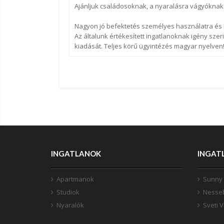
Ajánljuk családosoknak, a nyaralásra vágyóknak
Nagyon jó befektetés személyes használatra és
Az általunk értékesített ingatlanoknak igény szerin
kiadását. Teljes körű ügyintézés magyar nyelven
INGATLANOK
INGAT
Apartmanok
Sunny
Studiok
Nesse
Nyaralók
Sveti V