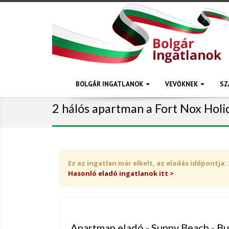
BOLGÁR INGATLANOK
VEVŐKNEK
SZ
2 hálós apartman a Fort Nox Hol
Ez az ingatlan már elkelt, az eladás időpontja: 
Hasonló eladó ingatlanok itt >
Apartman eladó - Sunny Beach - B