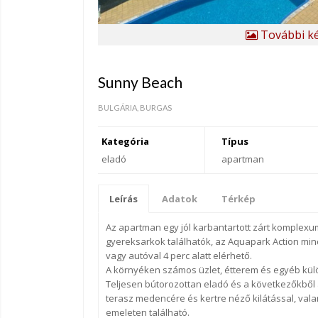
További ké
Sunny Beach
BULGÁRIA, BURGAS
Kategória
Típus
eladó
apartman
Leírás
Adatok
Térkép
Az apartman egy jól karbantartott zárt komplex
gyereksarkok találhatók, az Aquapark Action mind
vagy autóval 4 perc alatt elérhető.
A környéken számos üzlet, étterem és egyéb külö
Teljesen bútorozottan eladó és a következőkből á
terasz medencére és kertre néző kilátással, valam
emeleten található.