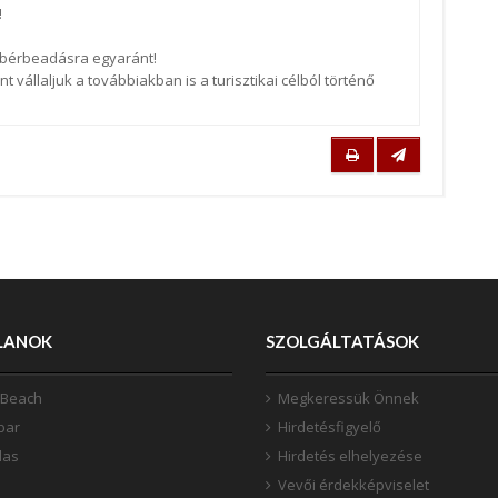
!
 bérbeadásra egyaránt!
t vállaljuk a továbbiakban is a turisztikai célból történő
!
LANOK
SZOLGÁLTATÁSOK
 Beach
Megkeressük Önnek
bar
Hirdetésfigyelő
las
Hirdetés elhelyezése
Vevői érdekképviselet