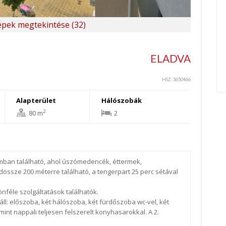
pek megtekintése (32)
ELADVA
HSZ: 3650466
Alapterület
Hálószobák
2
80 m
2
umban található, ahol úszómedencék, éttermek,
össze 200 méterre található, a tengerpart 25 perc sétával
nféle szolgáltatások találhatók.
ll: előszoba, két hálószoba, két fürdőszoba wc-vel, két
int nappali teljesen felszerelt konyhasarokkal. A 2.