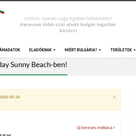
Otthon, nyaraló vagy ingatlan befektetés?
Keressen több száz eladó bolgár ingatlan
között!
ÁMADATOK
ELADÓKNAK
MIÉRT BULGÁRIA?
TERÜLETEK
iday Sunny Beach-ben!
×
2025-03-24
Új keresés indítása
urgas