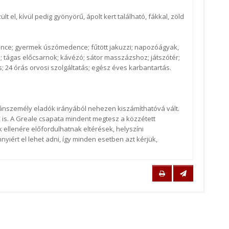
t el, kívül pedig gyönyörű, ápolt kert található, fákkal, zöld
dence; gyermek úszómedence; fűtött jakuzzi; napozóágyak,
n; tágas előcsarnok; kávézó; sátor masszázshoz; játszótér;
; 24 órás orvosi szolgáltatás; egész éves karbantartás.
ánszemély eladók irányából nehezen kiszámíthatóvá vált.
is. A Greale csapata mindent megtesz a közzétett
ellenére előfordulhatnak eltérések, helyszíni
iért el lehet adni, így minden esetben azt kérjük,