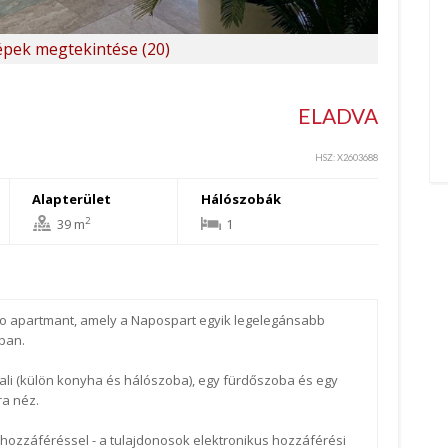
pek megtekintése (20)
ELADVA
HSZ: X2603688
Alapterület
Hálószobák
2
39 m
1
dio apartmant, amely a Napospart egyik legelegánsabb
ban.
ali (külön konyha és hálószoba), egy fürdőszoba és egy
ra néz.
 hozzáféréssel - a tulajdonosok elektronikus hozzáférési