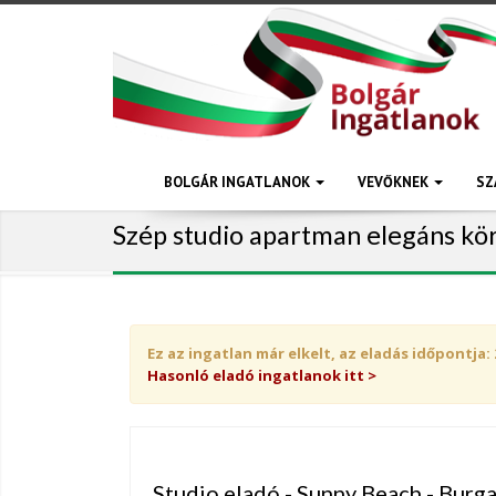
BOLGÁR INGATLANOK
VEVŐKNEK
SZ
Szép studio apartman elegáns kö
Ez az ingatlan már elkelt, az eladás időpontja: 
Hasonló eladó ingatlanok itt >
Studio eladó - Sunny Beach - Burg