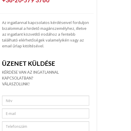
+36-20-579 3760
Az ingatlannal kapcsolatos kérdéseivel forduljon
bizalommal a hirdető magánszemélyhez, illetve
az ingatlant közvetítő irodához a fentebb
található elérhetőségek valamelyikén vagy az
email űrlap kitöltésével.
ÜZENET KÜLDÉSE
KÉRDÉSE VAN AZ INGATLANNAL
KAPCSOLATBAN?
VÁLASZOLUNK!