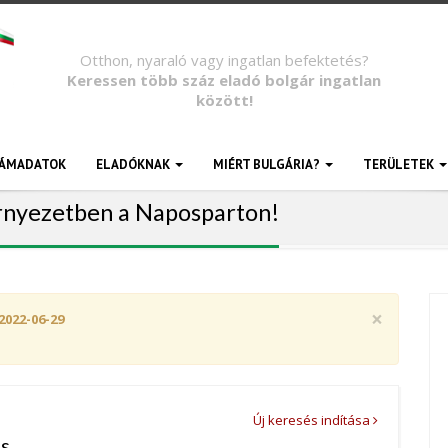
Otthon, nyaraló vagy ingatlan befektetés?
Keressen több száz eladó bolgár ingatlan
között!
ÁMADATOK
ELADÓKNAK
MIÉRT BULGÁRIA?
TERÜLETEK
rnyezetben a Naposparton!
×
2022-06-29
Új keresés indítása
as