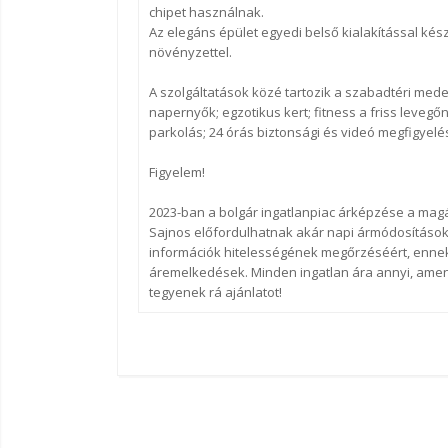
chipet használnak.
Az elegáns épület egyedi belső kialakítással készül
növényzettel.
A szolgáltatások közé tartozik a szabadtéri me
napernyők; egzotikus kert; fitness a friss levegő
parkolás; 24 órás biztonsági és videó megfigyelés
Figyelem!
2023-ban a bolgár ingatlanpiac árképzése a mag
Sajnos előfordulhatnak akár napi ármódosítások 
információk hitelességének megőrzéséért, ennek 
áremelkedések. Minden ingatlan ára annyi, amenny
tegyenek rá ajánlatot!