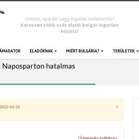
Otthon, nyaraló vagy ingatlan befektetés?
Keressen több száz eladó bolgár ingatlan
között!
ÁMADATOK
ELADÓKNAK
MIÉRT BULGÁRIA?
TERÜLETEK
a Naposparton hatalmas
×
2022-02-23
Új keresés indítása