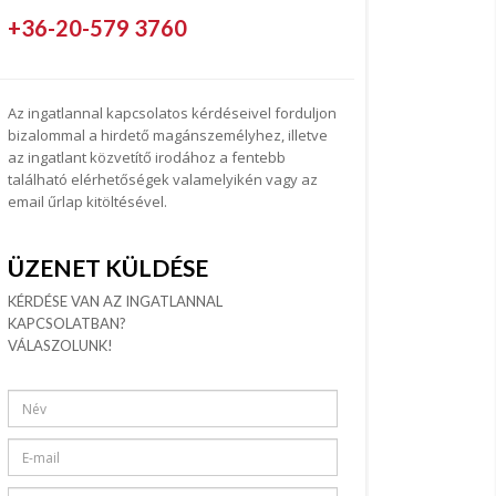
+36-20-579 3760
Az ingatlannal kapcsolatos kérdéseivel forduljon
bizalommal a hirdető magánszemélyhez, illetve
az ingatlant közvetítő irodához a fentebb
található elérhetőségek valamelyikén vagy az
email űrlap kitöltésével.
ÜZENET KÜLDÉSE
KÉRDÉSE VAN AZ INGATLANNAL
KAPCSOLATBAN?
VÁLASZOLUNK!