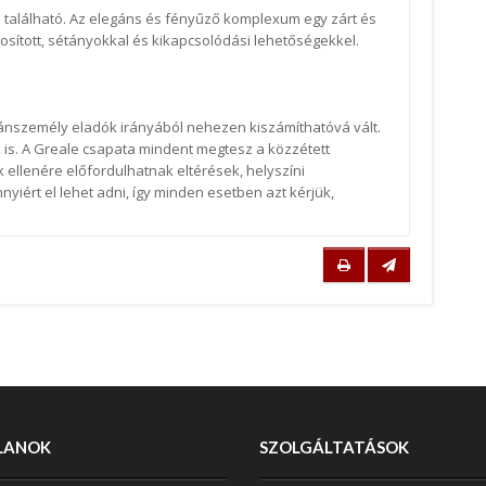
 található. Az elegáns és fényűző komplexum egy zárt és
osított, sétányokkal és kikapcsolódási lehetőségekkel.
ánszemély eladók irányából nehezen kiszámíthatóvá vált.
is. A Greale csapata mindent megtesz a közzétett
ellenére előfordulhatnak eltérések, helyszíni
iért el lehet adni, így minden esetben azt kérjük,
LANOK
SZOLGÁLTATÁSOK