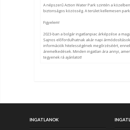
A népszerű Action Water Park szintén a közelben
biztonságos közösség. A terület kellemesen park
Figyelem!
2023-ban a bolgár ingatlanpiac árképzése a mag
Sajnos előfordulhatnak akár napi ármódosítások 
információk hitelességének megőrzéséért, ennek 
áremelkedések. Minden ingatlan ára annyi, amenny
tegyenek rá ajánlatot!
INGATLANOK
INGAT