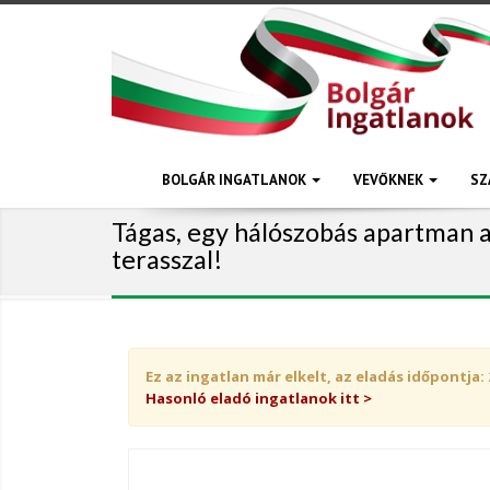
BOLGÁR INGATLANOK
VEVŐKNEK
SZ
Tágas, egy hálószobás apartman 
terasszal!
Ez az ingatlan már elkelt, az eladás időpontja: 
Hasonló eladó ingatlanok itt >