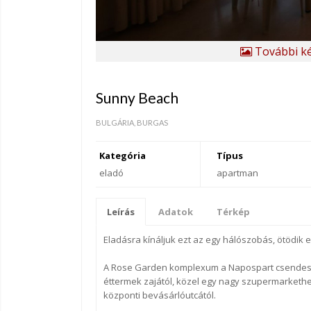
További ké
Sunny Beach
BULGÁRIA, BURGAS
Kategória
Típus
eladó
apartman
Leírás
Adatok
Térkép
Eladásra kínáljuk ezt az egy hálószobás, ötödik e
A Rose Garden komplexum a Napospart csendes n
éttermek zajától, közel egy nagy szupermarkethe
központi bevásárlóutcától.