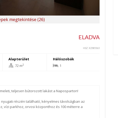
pek megtekintése (26)
ELADVA
HSZ: X2585563
Alapterület
Hálószobák
2
72 m
1
meleti, teljesen bútorozott lakást a Naposparton!
yugati részén található, kényelmes távolságban az
z, vízi parkhoz, orvosi központhoz és 100 méterre a