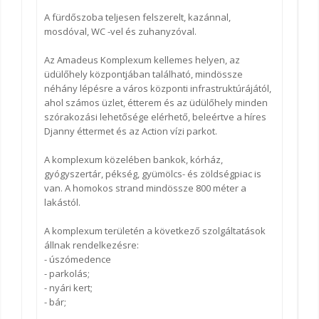
A fürdőszoba teljesen felszerelt, kazánnal,
mosdóval, WC -vel és zuhanyzóval.
Az Amadeus Komplexum kellemes helyen, az
üdülőhely központjában található, mindössze
néhány lépésre a város központi infrastruktúrájától,
ahol számos üzlet, étterem és az üdülőhely minden
szórakozási lehetősége elérhető, beleértve a híres
Djanny éttermet és az Action vízi parkot.
A komplexum közelében bankok, kórház,
gyógyszertár, pékség, gyümölcs- és zöldségpiac is
van. A homokos strand mindössze 800 méter a
lakástól.
A komplexum területén a következő szolgáltatások
állnak rendelkezésre:
- úszómedence
- parkolás;
- nyári kert;
- bár;