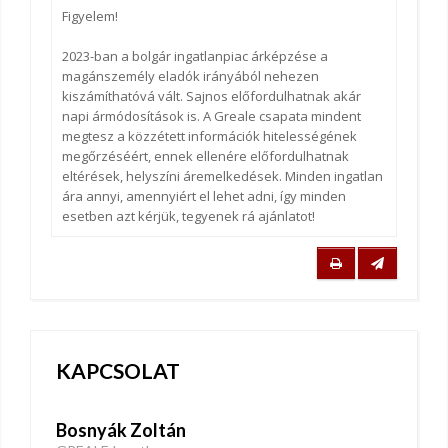
Figyelem!
2023-ban a bolgár ingatlanpiac árképzése a
magánszemély eladók irányából nehezen
kiszámíthatóvá vált. Sajnos előfordulhatnak akár
napi ármódosítások is. A Greale csapata mindent
megtesz a közzétett információk hitelességének
megőrzéséért, ennek ellenére előfordulhatnak
eltérések, helyszíni áremelkedések. Minden ingatlan
ára annyi, amennyiért el lehet adni, így minden
esetben azt kérjük, tegyenek rá ajánlatot!
KAPCSOLAT
Bosnyák Zoltán