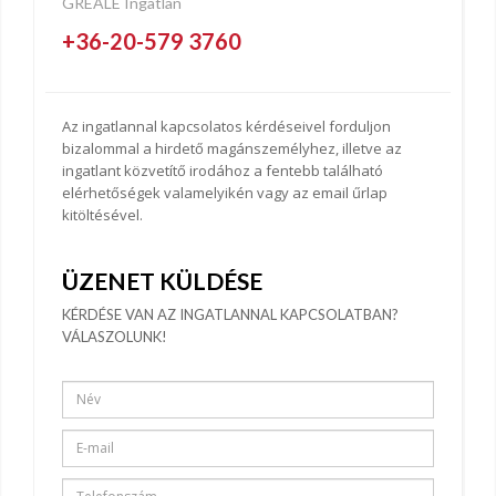
GREALE Ingatlan
+36-20-579 3760
Az ingatlannal kapcsolatos kérdéseivel forduljon
bizalommal a hirdető magánszemélyhez, illetve az
ingatlant közvetítő irodához a fentebb található
elérhetőségek valamelyikén vagy az email űrlap
kitöltésével.
ÜZENET KÜLDÉSE
KÉRDÉSE VAN AZ INGATLANNAL KAPCSOLATBAN?
VÁLASZOLUNK!