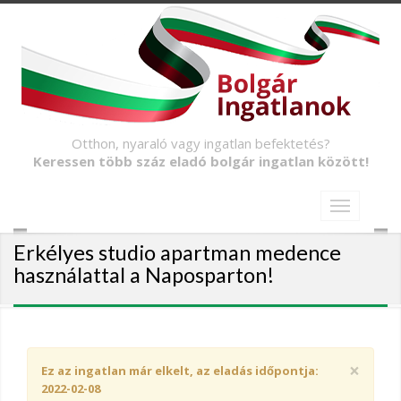
Otthon, nyaraló vagy ingatlan befektetés?
Keressen több száz eladó bolgár ingatlan között!
Erkélyes studio apartman medence
használattal a Naposparton!
×
Ez az ingatlan már elkelt, az eladás időpontja:
2022-02-08