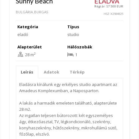
Sunny Beach
ELADVA
Régi ár: 17 500 EUR
BULGÁRIA, BURGAS
HSZ: X2584825
Kategória
Típus
eladó
studio
Alapterület
Hálószobák
2
28 m
1
Leírás
Adatok
Térkép
Eladásra kínálunk egy erkélyes studio apartmant az
Amadeus Komplexumban, a Naposparton.
A lakás a harmadik emeleten található, alapterülete
28 m2.
Az ingatlan teljesen bútorozott: két egyszemélyes
ágy, étkezőasztal, TV, légkondicionáló, szekrény,
konyhaszekrény, hűtőszekrény, mikrohullámú sütő,
főzőlap, elszívó.