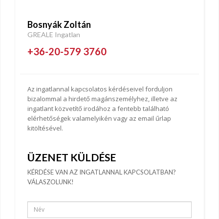
Bosnyák Zoltán
GREALE Ingatlan
+36-20-579 3760
Az ingatlannal kapcsolatos kérdéseivel forduljon
bizalommal a hirdető magánszemélyhez, illetve az
ingatlant közvetítő irodához a fentebb található
elérhetőségek valamelyikén vagy az email űrlap
kitöltésével.
ÜZENET KÜLDÉSE
KÉRDÉSE VAN AZ INGATLANNAL KAPCSOLATBAN?
VÁLASZOLUNK!