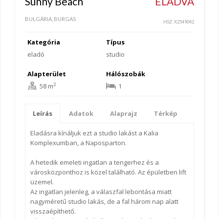
Sunny Beach
ELADVA
BULGÁRIA, BURGAS
HSZ: X2549042
Kategória
Típus
eladó
studio
Alapterület
Hálószobák
2
58 m
1
Leírás
Adatok
Alaprajz
Térkép
Eladásra kínáljuk ezt a studio lakást a Kalia
Komplexumban, a Naposparton.
A hetedik emeleti ingatlan a tengerhez és a
városközponthoz is közel található. Az épületben lift
üzemel.
Az ingatlan jelenleg, a válaszfal lebontása miatt
nagyméretű studio lakás, de a fal három nap alatt
visszaépíthető.