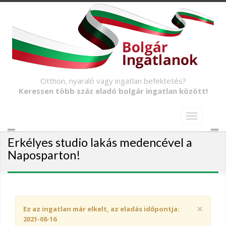
Otthon, nyaraló vagy ingatlan befektetés?
Keressen több száz eladó bolgár ingatlan között!
Erkélyes studio lakás medencével a
Naposparton!
×
Ez az ingatlan már elkelt, az eladás időpontja:
2021-08-16