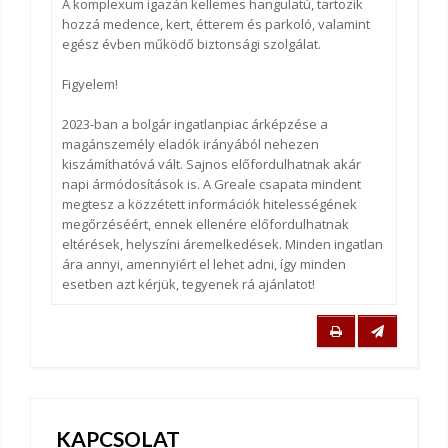
A komplexum igazán kellemes hangulatú, tartozik
hozzá medence, kert, étterem és parkoló, valamint
egész évben működő biztonsági szolgálat.
Figyelem!
2023-ban a bolgár ingatlanpiac árképzése a
magánszemély eladók irányából nehezen
kiszámíthatóvá vált. Sajnos előfordulhatnak akár
napi ármódosítások is. A Greale csapata mindent
megtesz a közzétett információk hitelességének
megőrzéséért, ennek ellenére előfordulhatnak
eltérések, helyszíni áremelkedések. Minden ingatlan
ára annyi, amennyiért el lehet adni, így minden
esetben azt kérjük, tegyenek rá ajánlatot!
KAPCSOLAT